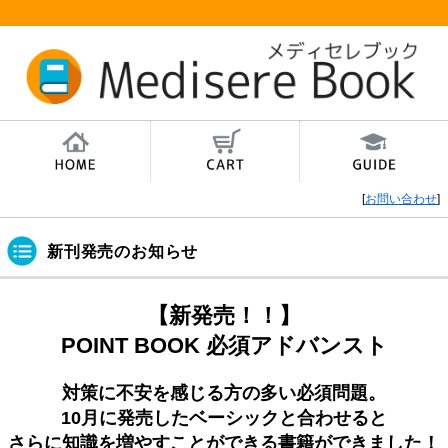
薬剤師国家試験対策学習サ
薬剤師国家試験対策学習サ
薬剤師国家試験対策学習サ
[
お問い合わせ
]
ポートMedisere Book（メ
ポートMedisere Book（メ
ポートMedisere Book（メ
ディセレブック） トップペ
ディセレブック）ショッピ
ディセレブック）利用ガイ
ージ
ングカート
ド
新刊発売のお知らせ
【新発売！！】
POINT BOOK 必須アドバンスト
対策に不安を感じる方の多い必須問題。
10月に発売したベーシックと合わせると
さらに知識を増やすことができる書籍ができました！