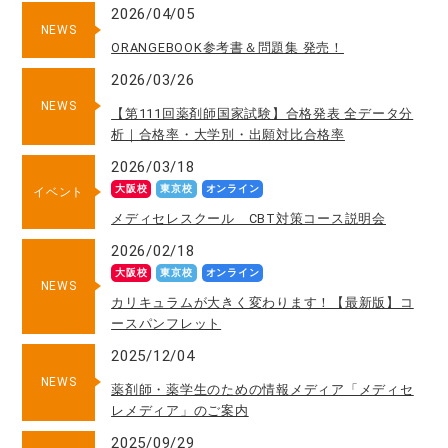
2026/04/05
NEWS
ORANGEBOOK参考書＆問題集 発売！
2026/03/26
NEWS
【第111回薬剤師国家試験】合格発表 全データ分
析｜合格率・大学別・出願対比合格率
2026/03/18
大阪校
東京校
オンライン
イベント
メディセレスクール CBT対策コース説明会
2026/02/18
大阪校
東京校
オンライン
NEWS
カリキュラムが大きく変わります！【最新版】コ
ースパンフレット
2025/12/04
NEWS
薬剤師・薬学生のための情報メディア「メディセ
レメディア」のご案内
2025/09/29