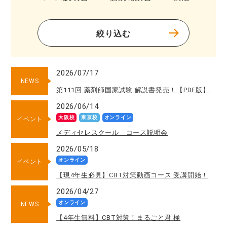
絞り込む
2026/07/17
NEWS
第111回 薬剤師国家試験 解説書発売！【PDF版】
2026/06/14
大阪校
東京校
オンライン
イベント
メディセレスクール コース説明会
2026/05/18
オンライン
イベント
【現4年生必見】CBT対策動画コース 受講開始！
2026/04/27
オンライン
NEWS
【4年生無料】CBT対策！まるごと君 極