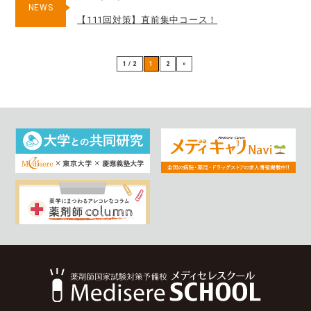
NEWS
【111回対策】直前集中コース！
1 / 2
1
2
»