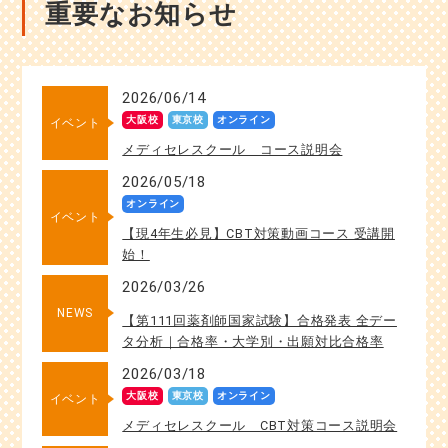
重要なお知らせ
2026/06/14
大阪校
東京校
オンライン
イベント
メディセレスクール コース説明会
2026/05/18
オンライン
イベント
【現4年生必見】CBT対策動画コース 受講開
始！
2026/03/26
NEWS
【第111回薬剤師国家試験】合格発表 全デー
タ分析｜合格率・大学別・出願対比合格率
2026/03/18
大阪校
東京校
オンライン
イベント
メディセレスクール CBT対策コース説明会