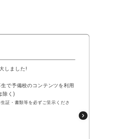
04
合格
大しました!
出席率90%
試験に合格
既卒生で予備校のコンテンツを利用
を進呈。
は除く)
最後まで頑
〈対象〉出席
学生証・書類等を必ずご呈示くださ
合格時
100,000円