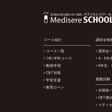
コース紹介
講習会情
コース一覧
講習会
1年/半年コース
4・5年
動画学習
6年生
CBT対策
模擬試験
学習支援
教育ローン
全国統
CBT模
メディセ