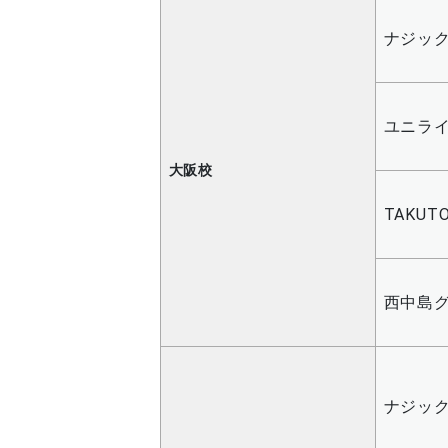
ナジッ
ユニラ
大阪校
TAKUT
西中島
ナジッ