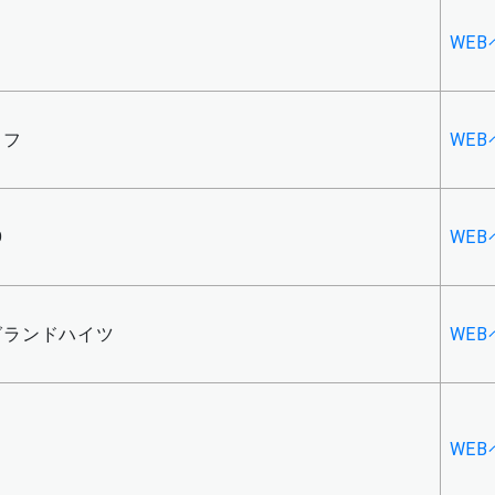
ク
WE
イフ
WE
O
WE
グランドハイツ
WE
ク
WE