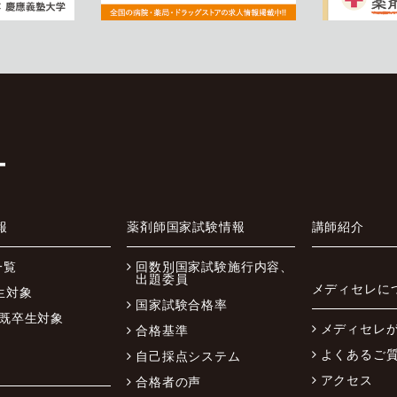
報
薬剤師国家試験情報
講師紹介
一覧
回数別国家試験施行内容、
出題委員
メディセレに
生対象
国家試験合格率
、既卒生対象
メディセレ
合格基準
よくあるご
自己採点システム
アクセス
合格者の声